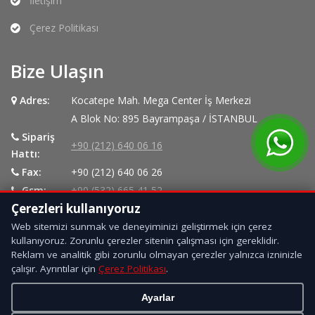
İletişim
Çerez Politikası
Bize Ulaşın
Adres:
Kocatepe Mah. Mega Center İş Merkezi
A Blok No: 895 Bayrampaşa / İSTANBUL
Sipariş
+90 (212) 640 06 16
Hattı:
Fax:
+90 (212) 640 06 26
Gsm:
+90 (532) 665 41 52
Çerezleri kullanıyoruz
Konum İçin Tıklayınız...
Web sitemizi sunmak ve deneyiminizi geliştirmek için çerez
kullanıyoruz. Zorunlu çerezler sitenin çalışması için gereklidir.
Reklam ve analitik gibi zorunlu olmayan çerezler yalnızca izninizle
çalışır. Ayrıntılar için
Çerez Politikası
.
Ayarlar
Copyright © 2017 Namdar Kaymak Tüm hakları saklıdır. |