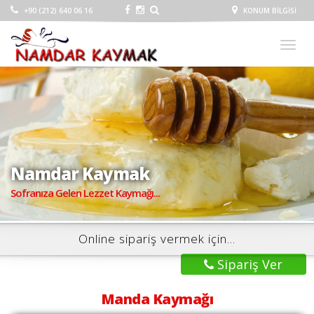
+90 (212) 640 06 16
KONUM BILGISI
Togg
navig
Namdar Kaymak
Sofranıza Gelen Lezzet Kaymağı...
Online sipariş vermek için...
Sipariş Ver
Manda Kaymağı